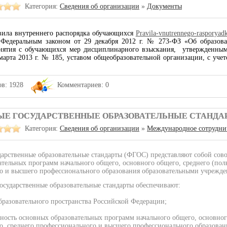
Категория:
Сведения об организации
»
Документы
вила внутреннего распорядка обучающихся
Pravila-vnutrennego-rasporyad
 Федеральным
законом
от 29 декабря 2012 г. № 273-ФЗ «Об образов
нятия с обучающихся мер дисциплинарного взыскания, утвержденны
марта 2013 г. № 185, уставом общеобразовательной организации, с уче
в: 1928
Комментариев: 0
ЫЕ ГОСУДАРСТВЕННЫЕ ОБРАЗОВАТЕЛЬНЫЕ СТАНДА
Категория:
Сведения об организации
»
Международное сотрудни
дарственные образовательные стандарты (ФГОС) представляют собой сово
тельных программ начального общего, основного общего, среднего (пол
о и высшего профессионального образования образовательными учрежд
сударственные образовательные стандарты обеспечивают:
зовательного пространства Российской Федерации;
ть основных образовательных программ начального общего, основного 
о, среднего профессионального и высшего профессионального образован