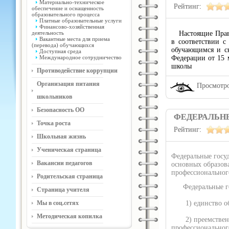
Материально-техническое
Рейтинг:
обеспечение и оснащенность
образовательного процесса
Платные образовательные услуги
Финансово-хозяйственная
деятельность
Настоящие Пра
Вакантные места для приема
в соответствии с
(перевода) обучающихся
обучающимся и с
Доступная среда
Международное сотрудничество
Федерации от 15 
школы
Противодействие коррупции
Организация питания
Просмотро
школьников
Безопасность ОО
ФЕДЕРАЛЬН
Точка роста
Рейтинг:
Школьная жизнь
Ученическая страница
Федеральные госу
Вакансии педагогов
основных образова
профессиональног
Родительская страница
Федеральные го
Страница учителя
Мы в соц.сетях
1) единство обра
Методическая копилка
2) преемственнос
профессиональног