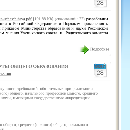
28
ka-uchaschihsya.pdf
[191.88 Kb] (cкачиваний: 22)
разработаны
ании в Российской Федерации» и Порядком применения к
м
приказом
Министерства образования и науки Российской
том мнения Ученического совета
и
Родительского комитета
Подробнее
мая
РТЫ ОБЩЕГО ОБРАЗОВАНИЯ
28
чество
купность требований, обязательных при реализации
ного) общего, начального профессионального, среднего
ениями, имеющими государственную аккредитацию.
общего, среднего (полного) общего, начального
ия.