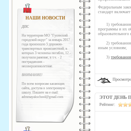
Федеральным закон
стандарт включает
НАШИ НОВОСТИ
1) требования к 
ДПС
программы и их о
образовательного 
На территории МО "Гусевский
городской округ" за январь 2017
2) требования к 
года произошло 5 дорожно-
иным условиям;
транспортных происшествий, в
которых 3 человека погибло, 12 -
3)
требования
получили ранение, в т.ч. - 2
пострадавших -
несовершеннолетние.
ВНИМАНИЕ!
Просмотро
По всем вопросам касающих
сайта, доступа в электронную
школу. Пишите на e-mail:
admmayakschool@gmail.com
ЭТОТ ДЕНЬ П
Рейтинг: