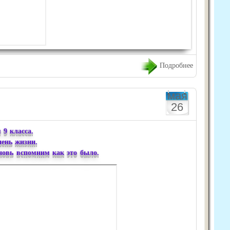
Подробнее
мая
26
 9 класса.
пень жизни.
новь вспомним как это было.