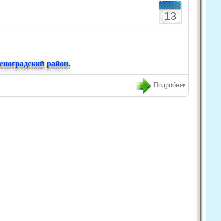
мая
13
еноградский район.
Подробнее