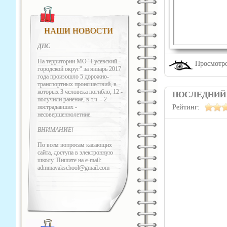
НАШИ НОВОСТИ
ДПС
На территории МО "Гусевский
Просмотро
городской округ" за январь 2017
года произошло 5 дорожно-
транспортных происшествий, в
которых 3 человека погибло, 12 -
ПОСЛЕДНИЙ З
получили ранение, в т.ч. - 2
пострадавших -
Рейтинг:
несовершеннолетние.
ВНИМАНИЕ!
По всем вопросам касающих
сайта, доступа в электронную
школу. Пишите на e-mail:
admmayakschool@gmail.com