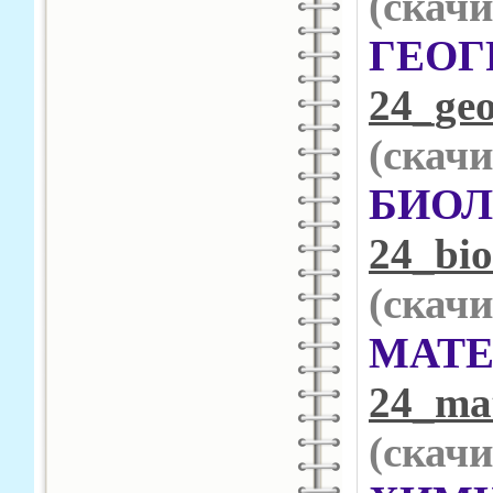
(cкачи
ГЕ
24_geo
(cкачи
БИ
24_bio
(cкачи
МА
24_mat
(cкачи