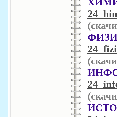
Х
24_him
(cкачи
Ф
24_fiz
(cкачи
ИНФ
24_inf
(cкачи
ИС