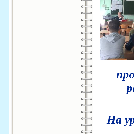
пр
р
На у