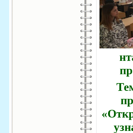
нт
пр
Те
п
«Откр
узн