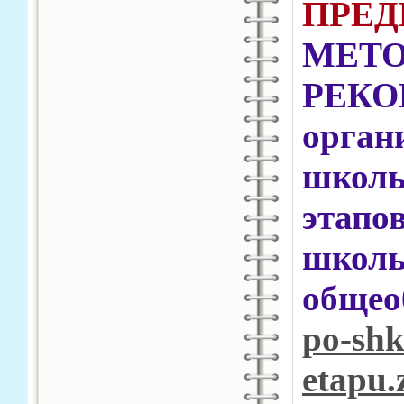
ПРЕД
МЕТ
РЕ
орга
школ
этапо
шк
общео
po-sh
etapu.