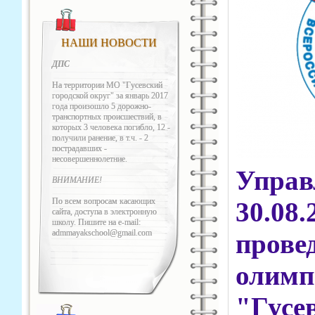
НАШИ НОВОСТИ
ДПС
На территории МО "Гусевский
городской округ" за январь 2017
года произошло 5 дорожно-
транспортных происшествий, в
которых 3 человека погибло, 12 -
получили ранение, в т.ч. - 2
пострадавших -
несовершеннолетние.
Управ
ВНИМАНИЕ!
По всем вопросам касающих
30.08
сайта, доступа в электронную
школу. Пишите на e-mail:
admmayakschool@gmail.com
пров
олим
"Гусе