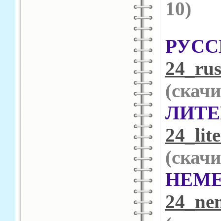
10)
РУС
24_rus
(cкачи
ЛИ
24_lit
(cкачи
НЕМ
24_nem