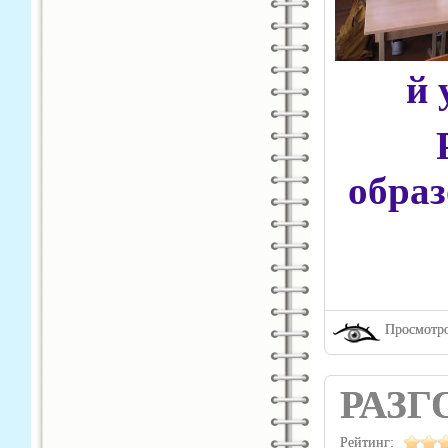
й 
образ
Просмотро
РАЗГ
Рейтинг: