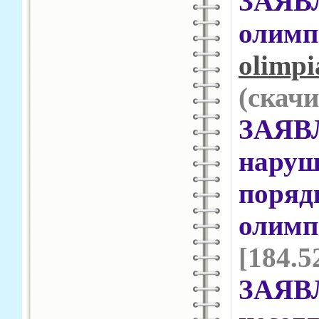
ЗАЯ
оли
olimpi
(cкачи
ЗАЯВ
нару
пор
олим
[184.5
ЗАЯВ