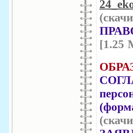
24_ek
(cкачи
ПРА
[1.25 
ОБРА
СОГ
пер
(фо
(cкачи