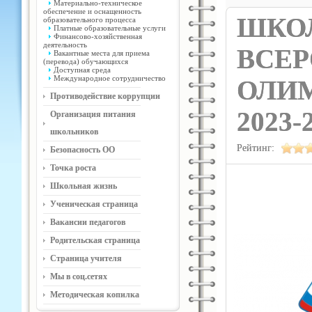
Материально-техническое
обеспечение и оснащенность
ШКО
образовательного процесса
Платные образовательные услуги
Финансово-хозяйственная
деятельность
ВСЕ
Вакантные места для приема
(перевода) обучающихся
Доступная среда
Международное сотрудничество
ОЛИ
Противодействие коррупции
2023
Организация питания
школьников
Рейтинг:
Безопасность ОО
Точка роста
Школьная жизнь
Ученическая страница
Вакансии педагогов
Родительская страница
Страница учителя
Мы в соц.сетях
Методическая копилка