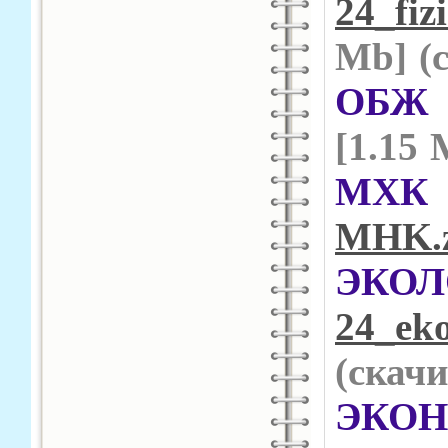
24_fiz
Mb] (
ОБ
[1.15 
МХ
MHK.z
ЭК
24_eko
(cкачи
ЭК