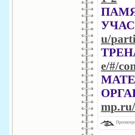
П
УЧА
u/par
ТРЕ
e/#/co
МА
ОРГА
mp.ru/
Просмотро