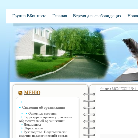
Группа ВКонтакте
Главная
Версия для слабовидящих
Ново
Электронная школа
Обратная связь
Вакансии
Контакты
Филиал МОУ "СОШ № 1 им
МЕНЮ
Сведения об организации
Основные сведения
Структура и органы управления
образовательной организацией
Документы
Образование
Руководство. Педагогический
(научно-педагогический) состав