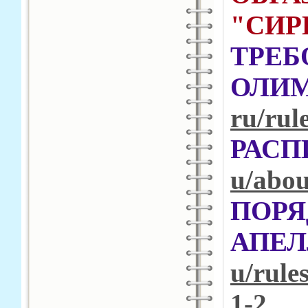
"СИР
ТРЕБ
ОЛИ
ru/rul
РАС
u/abou
ПОРЯ
АПЕ
u/rule
1-2