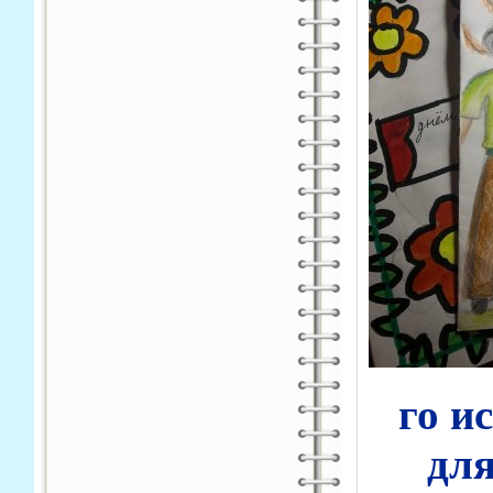
го и
для