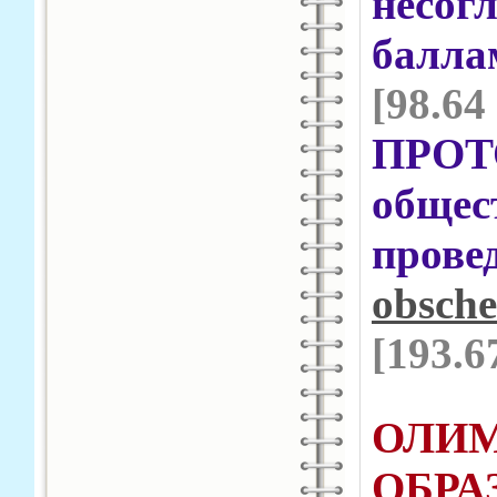
несо
бал
[98.64
ПРОТ
обще
про
obsche
[193.6
ОЛИ
ОБРА