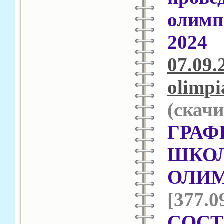
олимп
202
07.09.
olimpi
(cкачи
ГРА
ШК
ОЛ
[377.0
СОС