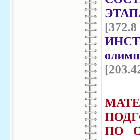
ЭТА
[372.8
ИНСТ
оли
[203.4
МА
ПОД
ПО 