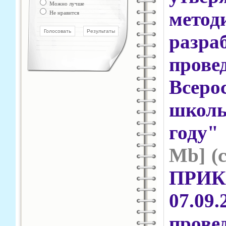
Можно лучше
мето
Не нравится
раз
пров
Всер
школь
году
Mb] (
ПРИК
07.09
пров