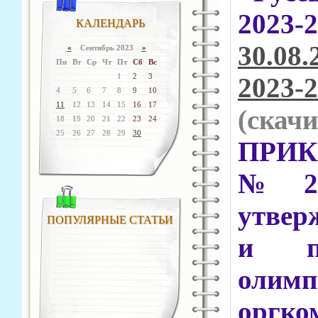
2023-
КАЛЕНДАРЬ
30.08.
«
Сентябрь 2023
»
Пн
Вт
Ср
Чт
Пт
Сб
Вс
1
2
3
2023-2
4
5
6
7
8
9
10
11
12
13
14
15
16
17
(cкачи
18
19
20
21
22
23
24
25
26
27
28
29
30
ПРИКА
№ 27
утвер
ПОПУЛЯРНЫЕ СТАТЬИ
и пр
олимп
оргк