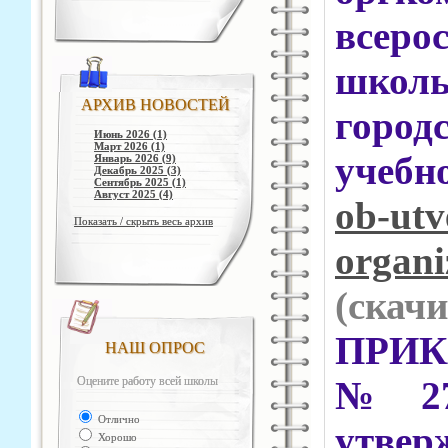
всер
школ
АРХИВ НОВОСТЕЙ
горо
Июнь 2026 (1)
Март 2026 (1)
учеб
Январь 2026 (9)
Декабрь 2025 (3)
Сентябрь 2025 (1)
Август 2025 (4)
ob-utv
Показать / скрыть весь архив
organi
(cкачи
ПРИКА
НАШ ОПРОС
Оцените работу всей школы
№
27
Отлично
утв
Хорошо