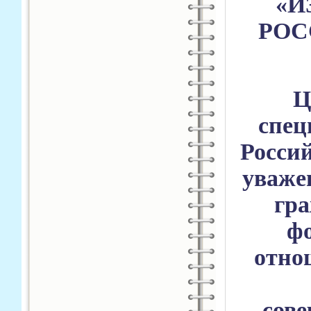
«И
РОС
Ц
спец
Росси
уваже
гра
ф
отно
сове