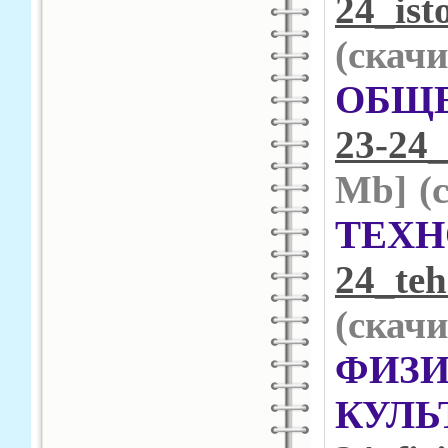
24_ist
(cкачи
ОБЩ
23-24_
Mb] (
ТЕХН
24_teh
(cкачи
ФИЗИ
КУ