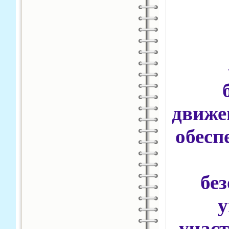
движе
обесп
бе
у
учас