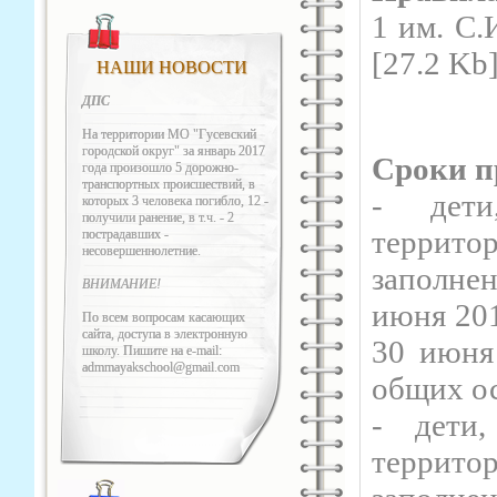
1 им. С.
[27.2 Kb
НАШИ НОВОСТИ
ДПС
На территории МО "Гусевский
городской округ" за январь 2017
Сроки п
года произошло 5 дорожно-
транспортных происшествий, в
- дети
которых 3 человека погибло, 12 -
получили ранение, в т.ч. - 2
территор
пострадавших -
несовершеннолетние.
заполне
ВНИМАНИЕ!
июня 201
По всем вопросам касающих
сайта, доступа в электронную
30 июня
школу. Пишите на e-mail:
admmayakschool@gmail.com
общих о
- дети
террито