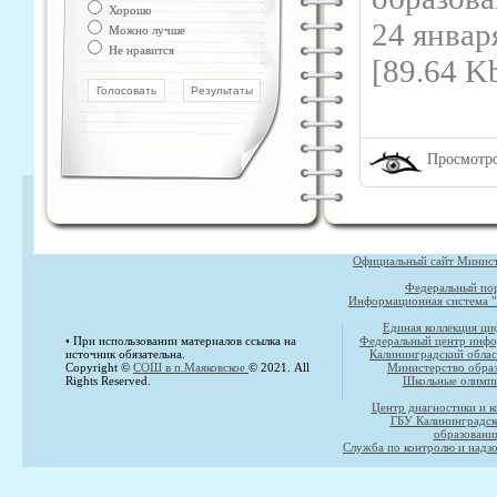
Хорошо
24 январ
Можно лучше
Не нравится
[89.64 K
Просмотро
Официальный сайт Министе
Федеральный пор
Информационная система "
Единая коллекция ци
• При использовании материалов ссылка на
Федеральный центр инфо
источник обязательна.
Калининградский облас
Copyright ©
СОШ в п.Маяковское
© 2021. All
Министерство образ
Rights Reserved.
Школьные олимпи
Центр диагностики и к
ГБУ Калининградск
образовани
Служба по контролю и надзо