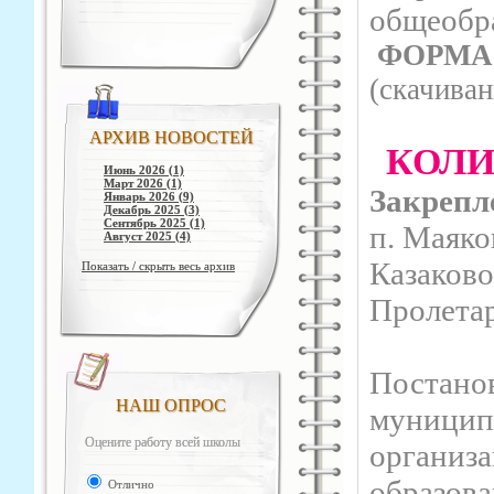
общеобра
ФОРМА
(cкачиван
АРХИВ НОВОСТЕЙ
КОЛИЧ
Июнь 2026 (1)
Март 2026 (1)
Закрепл
Январь 2026 (9)
Декабрь 2025 (3)
Сентябрь 2025 (1)
п. Маяко
Август 2025 (4)
Казаково
Показать / скрыть весь архив
Пролета
Постано
НАШ ОПРОС
муницип
Оцените работу всей школы
организ
образова
Отлично