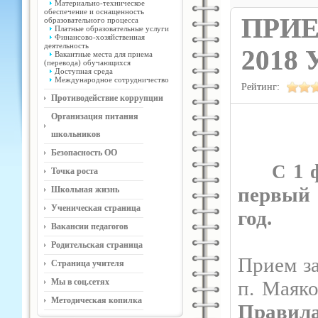
Материально-техническое
обеспечение и оснащенность
ПРИЕ
образовательного процесса
Платные образовательные услуги
Финансово-хозяйственная
деятельность
2018
Вакантные места для приема
(перевода) обучающихся
Доступная среда
Международное сотрудничество
Рейтинг:
Противодействие коррупции
Организация питания
школьников
Безопасность ОО
1 ф
С
Точка роста
первый 
Школьная жизнь
Ученическая страница
год.
Вакансии педагогов
Родительская страница
Прием з
Страница учителя
Мы в соц.сетях
п. Маяко
Методическая копилка
Правил