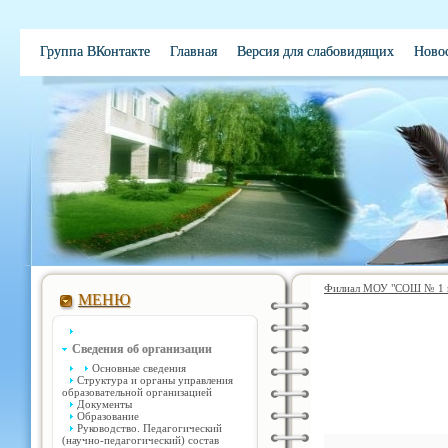
Группа ВКонтакте
Главная
Версия для слабовидящих
Ново
Электронная школа
Обратная связь
Вакансии
Контакты
Филиал МОУ "СОШ № 1 им
МЕНЮ
Сведения об организации
Основные сведения
Структура и органы управления
образовательной организацией
Документы
Образование
Руководство. Педагогический
(научно-педагогический) состав