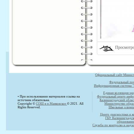
Просмотро
Официальный сайт Министе
Федеральный пор
Информационная система "
Единая коллекция ци
• При использовании материалов ссылка на
Федеральный центр инфо
источник обязательна.
Калининградский облас
Copyright ©
СОШ в п.Маяковское
© 2021. All
Министерство образ
Rights Reserved.
Школьные олимпи
Центр диагностики и к
ГБУ Калининградск
образовани
Служба по контролю и надзо