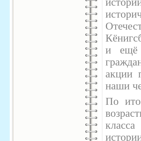
истор
истор
Отече
Кёнигс
и ещё
граждан
акции 
наши ч
По ито
возраст
класса
истор