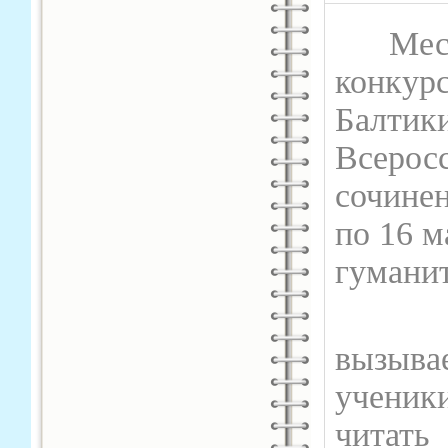
Месяц 
конкурс
Балтики
Всерос
сочинен
по 16 м
гумани
Конку
вызыва
ученик
читат