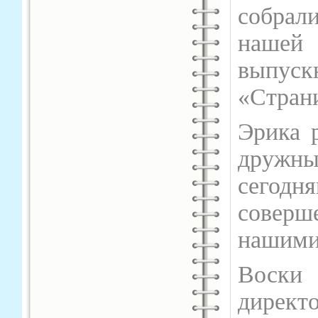
собрал
нашей 
выпуск
«Стран
Эрика 
дружны
сегод
соверш
нашими
Воски 
директ