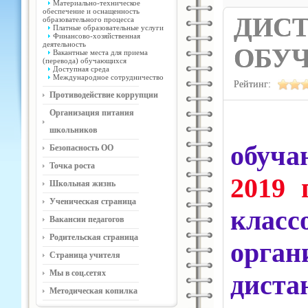
Материально-техническое
обеспечение и оснащенность
ДИС
образовательного процесса
Платные образовательные услуги
Финансово-хозяйственная
деятельность
ОБУЧ
Вакантные места для приема
(перевода) обучающихся
Доступная среда
Международное сотрудничество
Рейтинг:
Противодействие коррупции
Организация питания
школьников
обуча
Безопасность ОО
Точка роста
2019 
Школьная жизнь
Ученическая страница
класс
Вакансии педагогов
Родительская страница
орг
Страница учителя
Мы в соц.сетях
диста
Методическая копилка