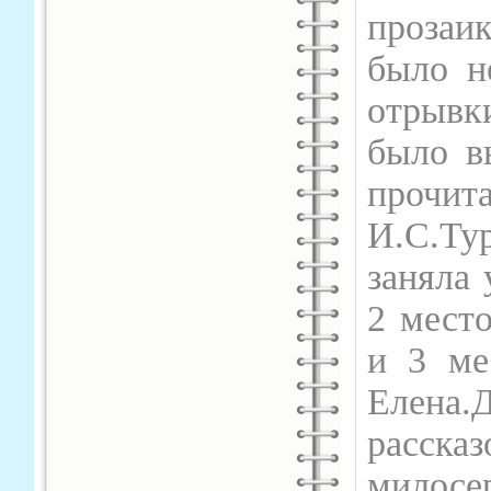
прозаи
было н
отрывки
было в
прочи
И.С.Ту
заняла 
2 место
и 3 ме
Елена.
рассказ
милосе