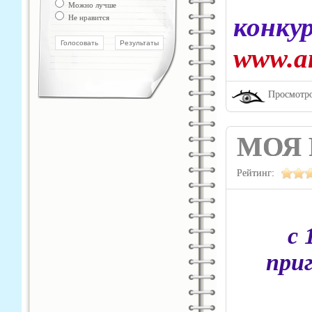
Можно лучше
конк
Не нравится
www.an
Просмотро
МОЯ 
Рейтинг:
с 
при