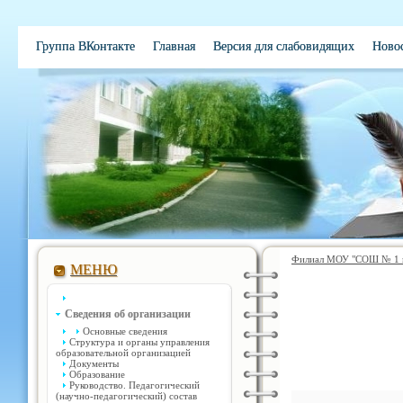
Группа ВКонтакте
Главная
Версия для слабовидящих
Ново
Электронная школа
Обратная связь
Вакансии
Контакты
Филиал МОУ "СОШ № 1 им
МЕНЮ
Сведения об организации
Основные сведения
Структура и органы управления
образовательной организацией
Документы
Образование
Руководство. Педагогический
(научно-педагогический) состав