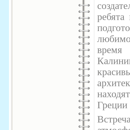
создат
ребята
подгот
любимо
время
Калинин
краси
архите
находя
Греции 
Встре