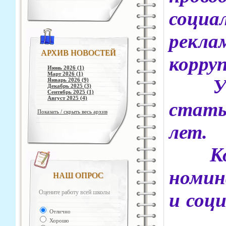
социа
рек
АРХИВ НОВОСТЕЙ
корру
Июнь 2026 (1)
Март 2026 (1)
Учас
Январь 2026 (9)
Декабрь 2025 (3)
Сентябрь 2025 (1)
Август 2025 (4)
стать
Показать / скрыть весь архив
лет.
Конк
номин
НАШ ОПРОС
Оцените работу всей школы
и соц
Отлично
Под
Хорошо