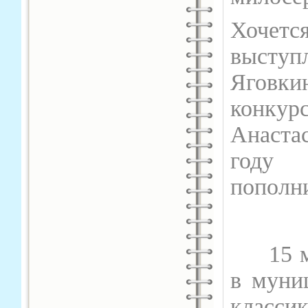
Хочет
высту
Яговк
конкур
Анаста
году 
пополн
15 мар
в муни
класси