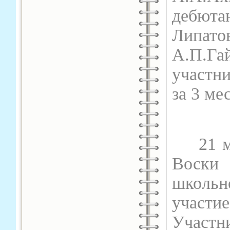
дебюта
Липат
А.П.Га
участн
за 3 ме
21 
Воски 
школьн
участ
Участн