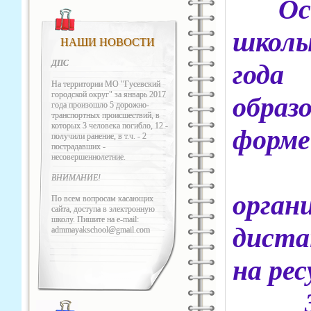
Осно
школы
НАШИ НОВОСТИ
ДПС
год
На территории МО "Гусевский
городской округ" за январь 2017
обра
года произошло 5 дорожно-
транспортных происшествий, в
которых 3 человека погибло, 12 -
форме
получили ранение, в т.ч. - 2
пострадавших -
несовершеннолетние.
Уче
ВНИМАНИЕ!
орг
По всем вопросам касающих
сайта, доступа в электронную
школу. Пишите на e-mail:
диста
admmayakschool@gmail.com
на ре
Заня