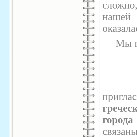
сложно,
нашей 
оказала
Мы п
30 
пригла
грече
город
связа