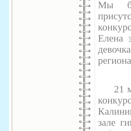
Мы бы
присут
конкур
Елена 
девоч
региона
21 мар
конку
Калини
зале г