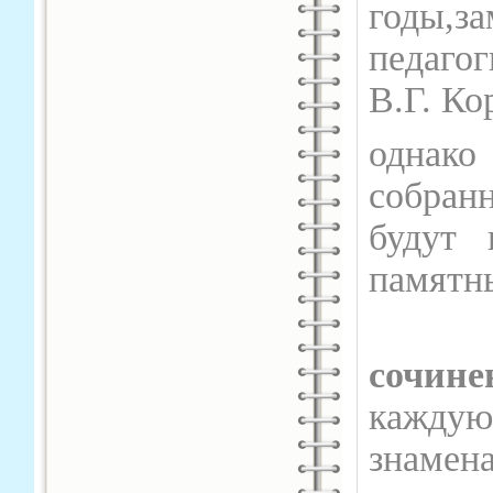
годы,за
педагог
В.Г. Ко
однако
собран
будут 
памятн
Всер
сочине
кажду
знаме