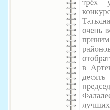
трёх у
конкурс
Татьян
очень в
приним
район
отобрат
в Арте
десят
предсе
Фалалее
лучших