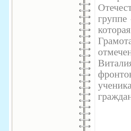
Отече
группе 
котора
Грамо
отмечен
Витал
фронтов
ученик
гражда