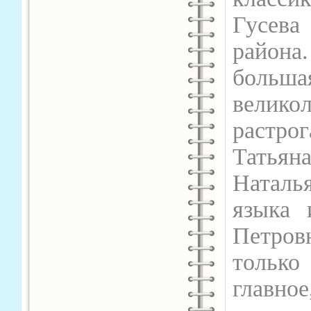
Гусева
район
боль
велико
растро
Татьян
Наталья
языка 
Петров
только 
главное