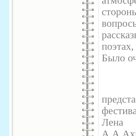
атмосф
сторон
вопросы
расска
поэтах
Было оч
Неп
предс
фестив
Лена 
А.А.А