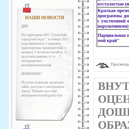
отсталостью 
Краткая презе
программы до
НАШИ НОВОСТИ
с умственной 
нарушениями)
ДПС
На территории МО "Гусевский
Парциальная п
городской округ" за январь 2017
мой край"
года произошло 5 дорожно-
транспортных происшествий, в
которых 3 человека погибло, 12 -
получили ранение, в т.ч. - 2
пострадавших -
Просмотро
несовершеннолетние.
ВНИМАНИЕ!
ВНУ
По всем вопросам касающих
сайта, доступа в электронную
школу. Пишите на e-mail:
ОЦЕН
admmayakschool@gmail.com
ДОШ
ОБРА