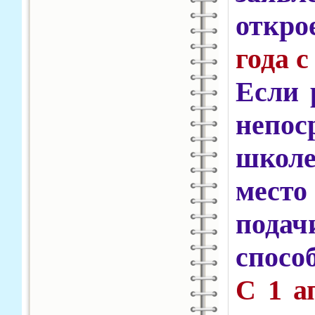
отк
года
Если 
непо
школ
место
подач
спосо
С 1 а