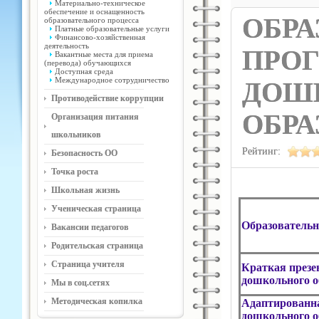
Материально-техническое
обеспечение и оснащенность
ОБРА
образовательного процесса
Платные образовательные услуги
Финансово-хозяйственная
деятельность
ПРО
Вакантные места для приема
(перевода) обучающихся
Доступная среда
Международное сотрудничество
ДОШ
Противодействие коррупции
ОБРА
Организация питания
школьников
Рейтинг:
Безопасность ОО
Точка роста
Школьная жизнь
Ученическая страница
Образовательн
Вакансии педагогов
Родительская страница
Страница учителя
Краткая презе
дошкольного о
Мы в соц.сетях
Методическая копилка
Адаптированна
дошкольного о