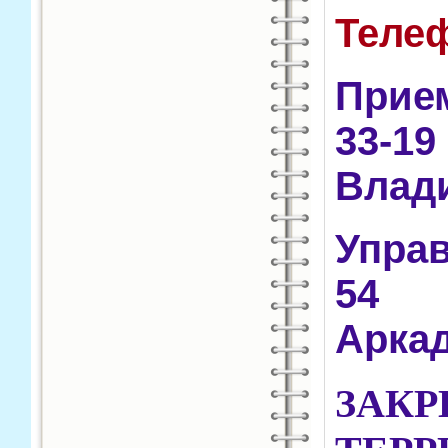
Телеф
Прием
33-
Влад
Управ
54 
Арка
ЗАК