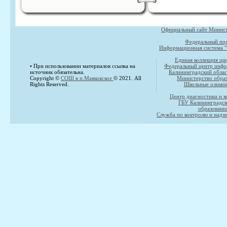
Официальный сайт Министе
Федеральный пор
Информационная система "
Единая коллекция ци
• При использовании материалов ссылка на
Федеральный центр инфо
источник обязательна.
Калининградский облас
Copyright ©
СОШ в п.Маяковское
© 2021. All
Министерство образ
Rights Reserved.
Школьные олимпи
Центр диагностики и к
ГБУ Калининградск
образовани
Служба по контролю и надзо