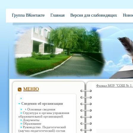
Группа ВКонтакте
Главная
Версия для слабовидящих
Ново
Электронная школа
Обратная связь
Вакансии
Контакты
Филиал МОУ "СОШ № 1 им
МЕНЮ
Сведения об организации
Основные сведения
Структура и органы управления
образовательной организацией
Документы
Образование
Руководство. Педагогический
(научно-педагогический) состав