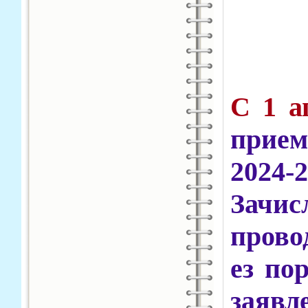
С 1 а
прием
2024-
Зач
прово
ез по
заяв