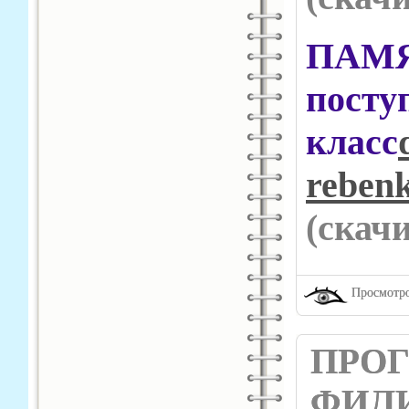
ПАМЯ
пост
класс
rebenk
(cкач
Просмотро
ПРОГ
ФИЛИ