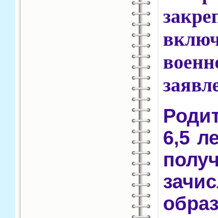
закр
включ
вое
заявл
Роди
6,5 л
пол
зачи
образ