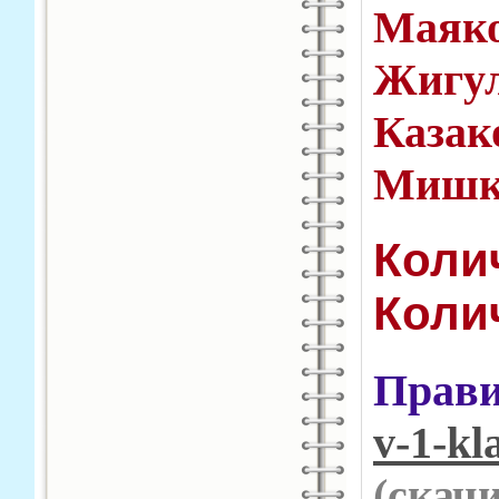
Маяко
Жигу
Каза
Мишки
Коли
Колич
Прави
v-1-kl
(cкач