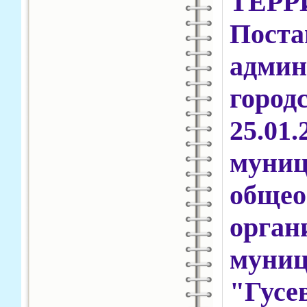
ТЕР
Пос
адми
горо
25.01
муни
общео
орга
муни
"Гусе