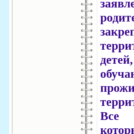
заяв
родит
зак
терри
дете
обуча
прож
терри
Все 
кото