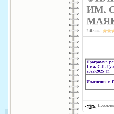
ИМ. 
МАЯ
Рейтинг:
Программа р
1 им. С.И. Гу
2022-2025 гг.
Изменения в 
Просмотро