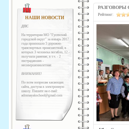
РАЗГОВОРЫ
Рейтинг:
НАШИ НОВОСТИ
ДПС
На территории МО "Гусевский
городской округ" за январь 2017
года произошло 5 дорожно-
транспортных происшествий, в
которых 3 человека погибло, 12 -
получили ранение, в т.ч. - 2
пострадавших -
несовершеннолетние.
ВНИМАНИЕ!
По всем вопросам касающих
сайта, доступа в электронную
школу. Пишите на e-mail:
admmayakschool@gmail.com