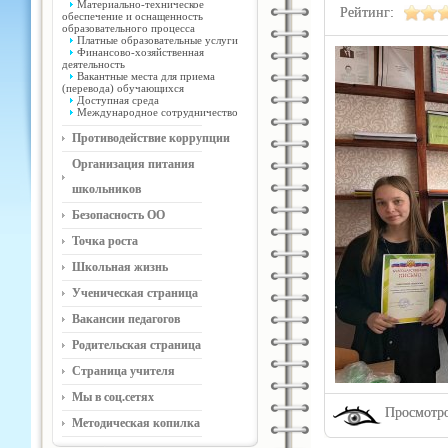
Материально-техническое
Рейтинг:
обеспечение и оснащенность
образовательного процесса
Платные образовательные услуги
Финансово-хозяйственная
деятельность
Вакантные места для приема
(перевода) обучающихся
Доступная среда
Международное сотрудничество
Противодействие коррупции
Организация питания
школьников
Безопасность ОО
Точка роста
Школьная жизнь
Ученическая страница
Вакансии педагогов
Родительская страница
Страница учителя
Мы в соц.сетях
Просмотро
Методическая копилка