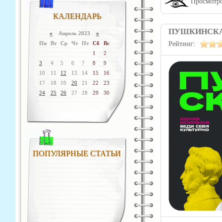
Просмотро
КАЛЕНДАРЬ
ПУШКИНСКА
«
Апрель 2023
»
Пн
Вт
Ср
Чт
Пт
Сб
Вс
Рейтинг:
1
2
3
4
5
6
7
8
9
10
11
12
13
14
15
16
17
18
19
20
21
22
23
24
25
26
27
28
29
30
ПОПУЛЯРНЫЕ СТАТЬИ