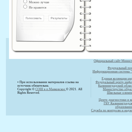
Можно лучше
Не нравится
Официальный сайт Министе
Федеральный пор
Информационная система "
Единая коллекция ци
• При использовании материалов ссылка на
Федеральный центр инфо
источник обязательна.
Калининградский облас
Copyright ©
СОШ в п.Маяковское
© 2021. All
Министерство образ
Rights Reserved.
Школьные олимпи
Центр диагностики и к
ГБУ Калининградск
образовани
Служба по контролю и надзо