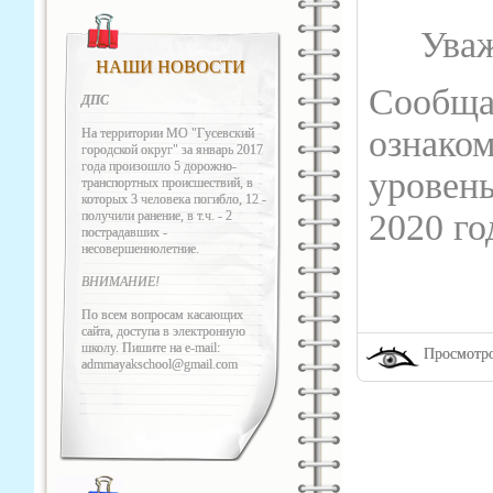
Уваж
НАШИ НОВОСТИ
Сообща
ДПС
ознак
На территории МО "Гусевский
городской округ" за январь 2017
года произошло 5 дорожно-
уровен
транспортных происшествий, в
которых 3 человека погибло, 12 -
2020 го
получили ранение, в т.ч. - 2
пострадавших -
несовершеннолетние.
ВНИМАНИЕ!
По всем вопросам касающих
сайта, доступа в электронную
школу. Пишите на e-mail:
Просмотро
admmayakschool@gmail.com