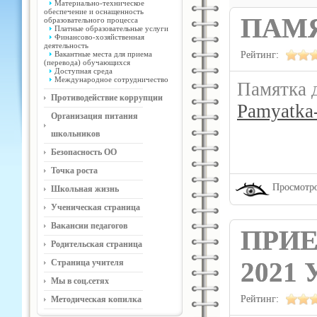
Материально-техническое
обеспечение и оснащенность
ПАМЯ
образовательного процесса
Платные образовательные услуги
Финансово-хозяйственная
деятельность
Вакантные места для приема
Рейтинг:
(перевода) обучающихся
Доступная среда
Международное сотрудничество
Памятка д
Противодействие коррупции
Pamyatka-
Организация питания
школьников
Безопасность ОО
Точка роста
Просмотро
Школьная жизнь
Ученическая страница
Вакансии педагогов
ПРИЕ
Родительская страница
2021
Страница учителя
Мы в соц.сетях
Рейтинг:
Методическая копилка