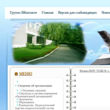
Группа ВКонтакте
Главная
Версия для слабовидящих
Ново
Электронная школа
Обратная связь
Вакансии
Контакты
Филиал МОУ "СОШ № 1 им
МЕНЮ
Сведения об организации
Основные сведения
Структура и органы управления
образовательной организацией
Документы
Образование
Руководство. Педагогический
(научно-педагогический) состав