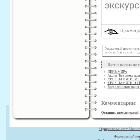
экскур
Просмотро
Уважаемый посетитель
либо войти на сайт по
Другие новости по т
ДЕНЬ МИРА
Акция "Без срока дав
УРОК ПАМЯТИ. М
УРОК ПАМЯТИ И С
Всероссийская акция
Комментарии:
Оставить комментарий
Официальный сайт Министе
Федеральный пор