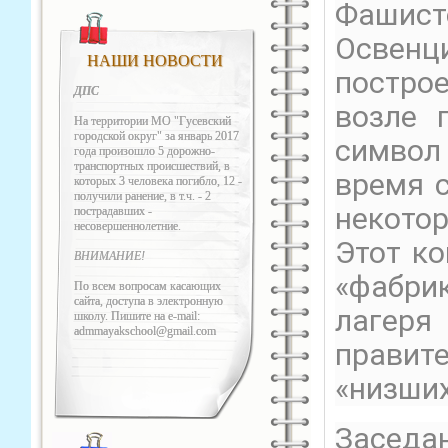
Фашис
Освен
НАШИ НОВОСТИ
постро
ДПС
возле 
На территории МО "Гусевский
городской округ" за январь 2017
символ 
года произошло 5 дорожно-
транспортных происшествий, в
время 
которых 3 человека погибло, 12 -
получили ранение, в т.ч. - 2
некотор
пострадавших -
несовершеннолетние.
Этот к
ВНИМАНИЕ!
«фабри
По всем вопросам касающих
сайта, доступа в электронную
лагеря
школу. Пишите на e-mail:
admmayakschool@gmail.com
правит
«низших
Заседан