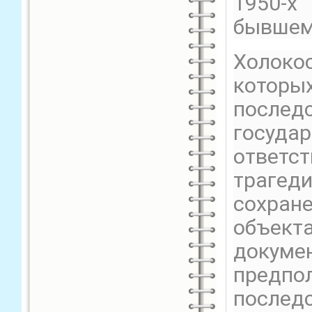
1950-х
бывшем
Холоко
которых
послед
госуд
ответс
трагед
сохра
объект
докумен
предп
послед