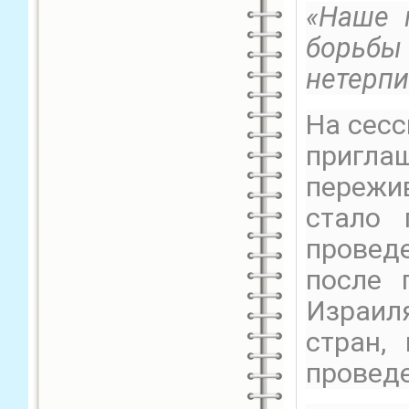
«Наше 
борьб
нетерп
На сесс
пригл
пережи
стало 
провед
после 
Израиля
стран,
проведе