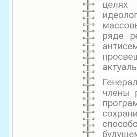
целях
идеол
массов
ряде р
антис
просв
актуаль
Генера
члены 
програ
сохран
способ
будуще