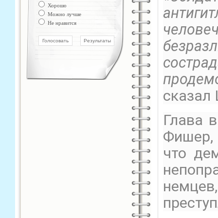
Хорошо
антиг
Можно лучше
Не нравится
челове
безраз
состр
продем
сказал
Глава 
Фишер, 
что де
непоп
немце
преступ