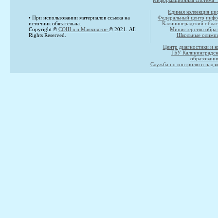
Информационная система "
Единая коллекция ци
• При использовании материалов ссылка на
Федеральный центр инфо
источник обязательна.
Калининградский облас
Copyright ©
СОШ в п.Маяковское
© 2021. All
Министерство образ
Rights Reserved.
Школьные олимпи
Центр диагностики и к
ГБУ Калининградск
образовани
Служба по контролю и надзо