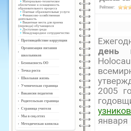
Материально-техническое
обеспечение и оснащенность
Рейтинг:
образовательного процесса
Платные образовательные услуги
Финансово-хозяйственная
деятельность
Вакантные места для приема
(перевода) обучающихся
Доступная среда
Международное сотрудничество
Ежего
Противодействие коррупции
Организация питания
день 
школьников
Holoca
Безопасность ОО
всемир
Точка роста
утверж
Школьная жизнь
Ученическая страница
2005 г
Вакансии педагогов
годов
Родительская страница
узнико
Страница учителя
Мы в соц.сетях
января 
Методическая копилка