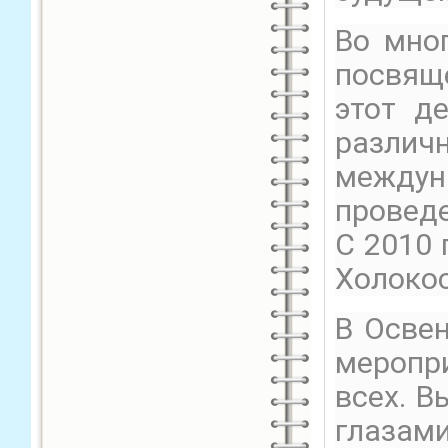
Во мно
посвящ
этот д
различ
междун
провед
С 2010
Холоко
В Осве
меропр
всех. В
глазам