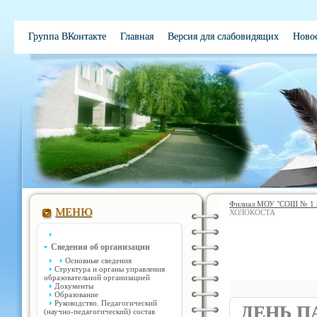
Группа ВКонтакте
Главная
Версия для слабовидящих
Ново
Электронная школа
Обратная связь
Вакансии
Контакты
Филиал МОУ "СОШ № 1 им
МЕНЮ
ХОЛОКОСТА
Сведения об организации
Основные сведения
Структура и органы управления
образовательной организацией
Документы
Образование
Руководство. Педагогический
ДЕНЬ П
(научно-педагогический) состав