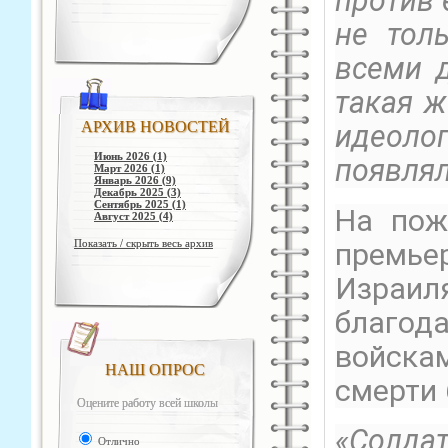
против 
не тол
всеми 
такая ж
АРХИВ НОВОСТЕЙ
идеолог
Июнь 2026 (1)
появля
Март 2026 (1)
Январь 2026 (9)
Декабрь 2025 (3)
Сентябрь 2025 (1)
На пож
Август 2025 (4)
Показать / скрыть весь архив
премье
Изра
благод
войска
НАШ ОПРОС
смерти 
Оцените работу всей школы
«Солд
Отлично