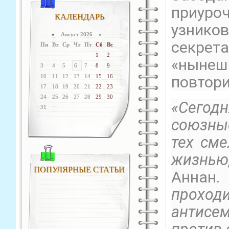
приуро
КАЛЕНДАРЬ
узнико
«
Август 2026 »
секрет
Пн
Вт
Ср
Чт
Пт
Сб
Вс
1
2
«ныне
3
4
5
6
7
8
9
10
11
12
13
14
15
16
повтор
17
18
19
20
21
22
23
24
25
26
27
28
29
30
«Сегод
31
союзны
тех сме
жизнью
ПОПУЛЯРНЫЕ СТАТЬИ
Аннан.
прохо
антисе