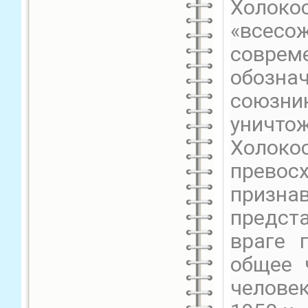
Холоко
«всес
соврем
обозна
союзни
уничто
Холоко
прево
призн
предст
враге 
общее 
челове