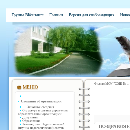
Группа ВКонтакте
Главная
Версия для слабовидящих
Ново
Электронная школа
Обратная связь
Вакансии
Контакты
Филиал МОУ "СОШ № 1 им
МЕНЮ
Сведения об организации
Основные сведения
Структура и органы управления
образовательной организацией
Документы
Образование
Руководство. Педагогический
ПОЗДРАВЛЯЕ
(научно-педагогический) состав