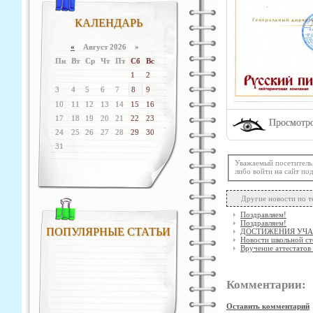
КАЛЕНДАРЬ
«
Август 2026 »
Пн
Вт
Ср
Чт
Пт
Сб
Вс
1
2
3
4
5
6
7
8
9
10
11
12
13
14
15
16
17
18
19
20
21
22
23
Просмотро
24
25
26
27
28
29
30
31
Уважаемый посетитель
либо войти на сайт по
Другие новости по т
Поздравляем!
Поздравляем!
ПОПУЛЯРНЫЕ СТАТЬИ
ДОСТИЖЕНИЯ УЧ
Новости школьной с
Вручение аттестатов 
Комментарии:
Оставить комментарий