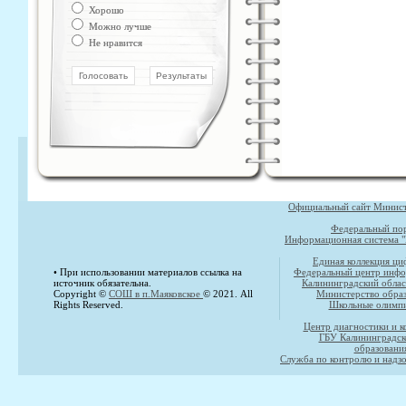
Хорошо
Можно лучше
Не нравится
Официальный сайт Министе
Федеральный пор
Информационная система "
Единая коллекция ци
• При использовании материалов ссылка на
Федеральный центр инфо
источник обязательна.
Калининградский облас
Copyright ©
СОШ в п.Маяковское
© 2021. All
Министерство образ
Rights Reserved.
Школьные олимпи
Центр диагностики и к
ГБУ Калининградск
образовани
Служба по контролю и надзо