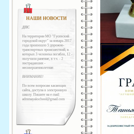
НАШИ НОВОСТИ
ДПС
На территории МО "Гусевский
городской округ" за январь 2017
года произошло 5 дорожно-
транспортных происшествий, в
которых 3 человека погибло, 12 -
получили ранение, в т.ч. - 2
пострадавших -
несовершеннолетние.
ВНИМАНИЕ!
По всем вопросам касающих
сайта, доступа в электронную
школу. Пишите на e-mail:
admmayakschool@gmail.com