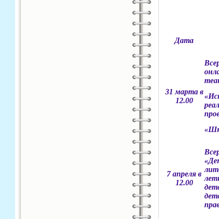
Дата
Все
онл
теа
31 марта
в
«Ис
12.00
реа
про
«Шк
Все
«Де
лит
7 апреля в
лет
12.00
дет
дет
пра