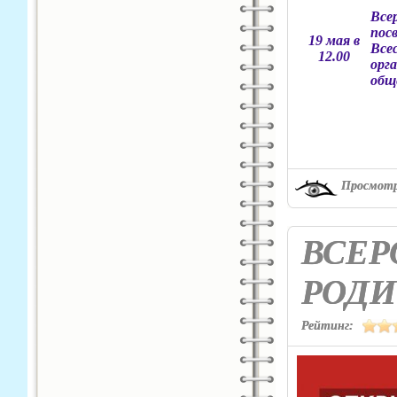
Все
пос
19 мая в
Все
12.00
орг
общ
Просмотр
ВСЕР
РОДИ
Рейтинг: