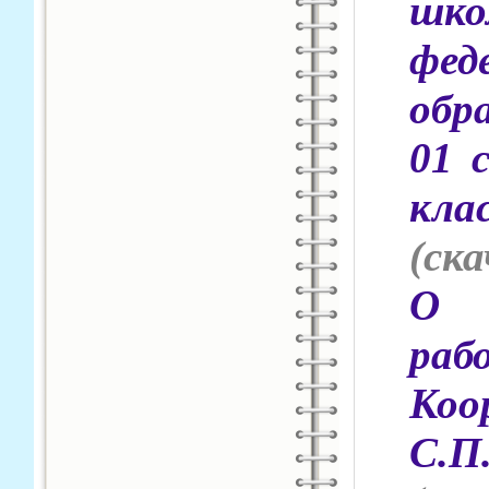
шк
фед
обр
01 
кла
(cка
О 
раб
Коо
С.П