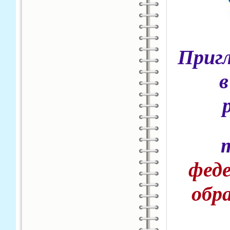
Приг
в
фед
обр