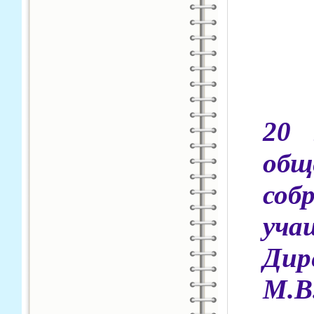
20 
общ
со
уча
Ди
М.В