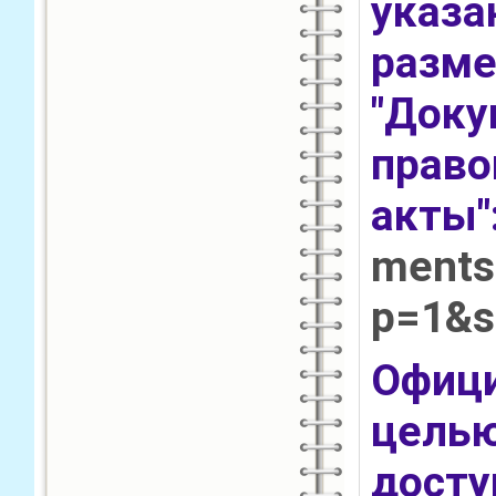
указ
раз
"Док
прав
акты
ments
p=1&s
Офиц
целью
дост