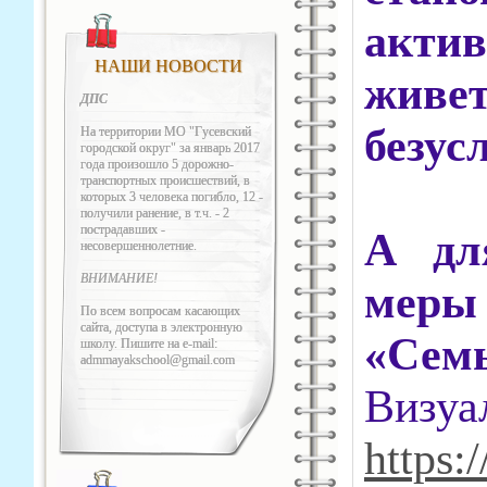
актив
НАШИ НОВОСТИ
живе
ДПС
безус
На территории МО "Гусевский
городской округ" за январь 2017
года произошло 5 дорожно-
транспортных происшествий, в
которых 3 человека погибло, 12 -
получили ранение, в т.ч. - 2
пострадавших -
А дл
несовершеннолетние.
ВНИМАНИЕ!
меры 
По всем вопросам касающих
сайта, доступа в электронную
«Сем
школу. Пишите на e-mail:
admmayakschool@gmail.com
Визуа
https:/