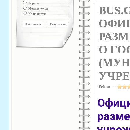
Хорошо
BUS.G
Можно лучше
Не нравится
ОФИ
РАЗ
О ГО
(МУ
УЧР
Рейтинг:
Офиц
разм
учре