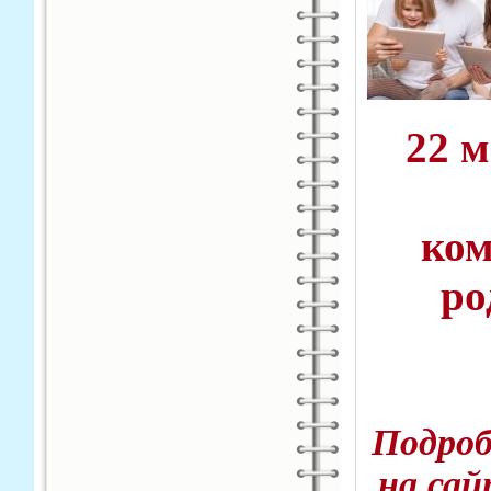
22 м
ком
ро
Подро
на са