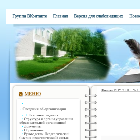
Группа ВКонтакте
Главная
Версия для слабовидящих
Ново
Электронная школа
Обратная связь
Вакансии
Контакты
Филиал МОУ "СОШ № 1 им
МЕНЮ
Сведения об организации
Основные сведения
Структура и органы управления
образовательной организацией
Документы
Образование
Руководство. Педагогический
(научно-педагогический) состав