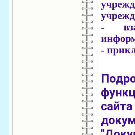
учреж
учрежд
- вз
инфор
- прик
Под
функ
сай
док
"Док