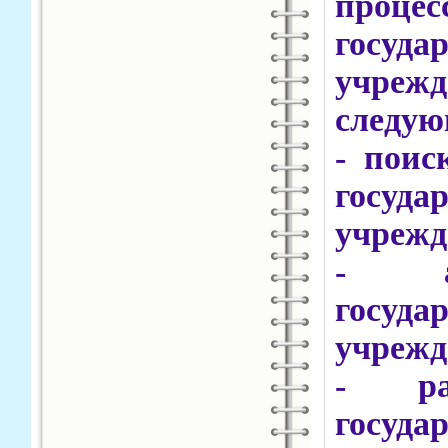
проце
госуд
учре
следую
- поис
госуда
учрежд
- а
госуд
учрежд
- ра
госуд