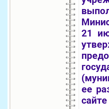
вып
Мини
21 и
утв
пред
госуд
(муни
ее ра
сайте