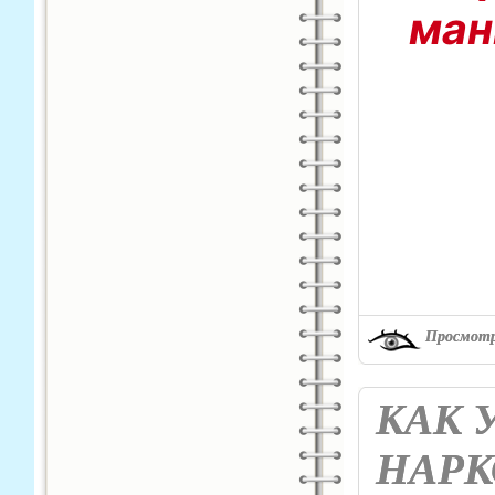
ман
Просмотр
КАК 
НАРК