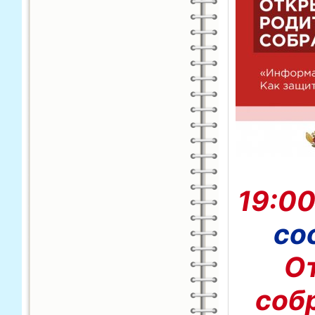
19:0
со
О
соб