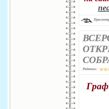
ned
Просмотр
ВСЕР
ОТКР
СОБР
Рейтинг:
Граф