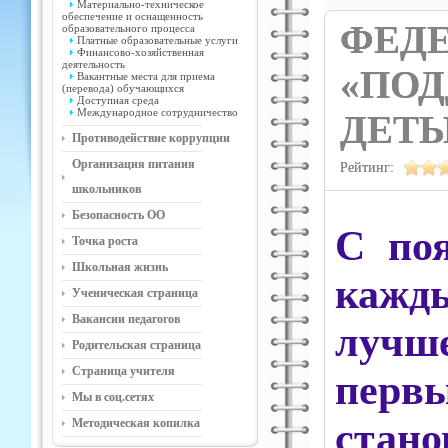
Материально-техническое
обеспечение и оснащенность
ФЕД
образовательного процесса
Платные образовательные услуги
Финансово-хозяйственная
деятельность
«ПОД
Вакантные места для приема
(перевода) обучающихся
Доступная среда
Международное сотрудничество
ДЕТ
Противодействие коррупции
Организация питания
Рейтинг:
школьников
Безопасность ОО
С поя
Точка роста
Школьная жизнь
кажд
Ученическая страница
Вакансии педагогов
лучше
Родительская страница
Страница учителя
пер
Мы в соц.сетях
стан
Методическая копилка