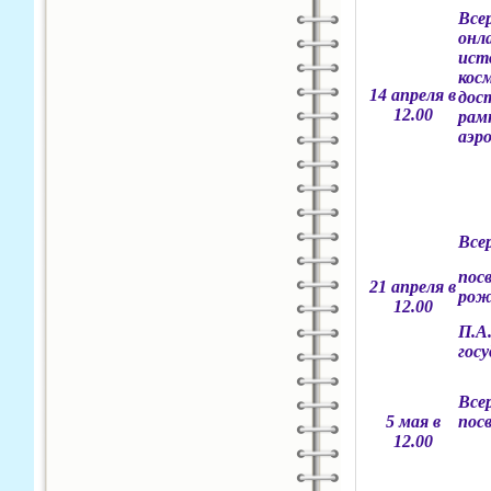
Все
онл
ист
кос
14 апреля
в
дос
12.00
рам
аэр
Все
пос
21 апреля в
рож
12.00
П.А
гос
Все
5 мая в
пос
12.00