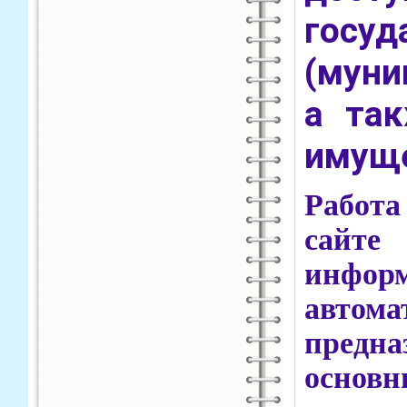
госуд
(муни
а так
имуще
Работа
сайте
информ
автома
предн
основн