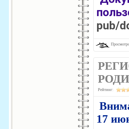
польз
pub/d
Просмотро
РЕГ
РОДИ
Рейтинг:
Внима
17 июн