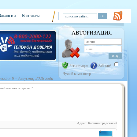
Вакансии
Контакты
АВТОРИЗАЦИЯ
Регистрация
Забыли?
Чужой компьютер
егодня
9 - Августа, 2026 года
мейное волонтерство"
Адрес: Калининградская область,Гусевский