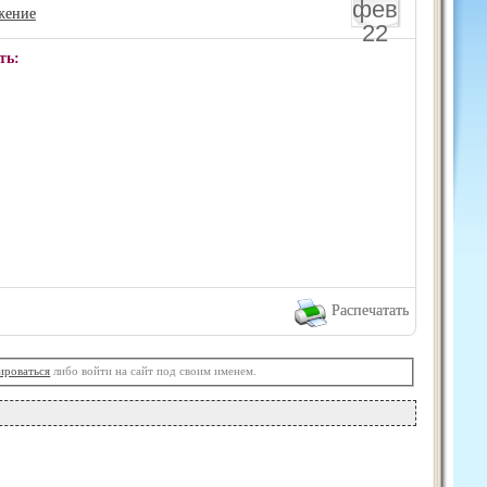
фев
жение
22
ть:
Распечатать
ироваться
либо войти на сайт под своим именем.