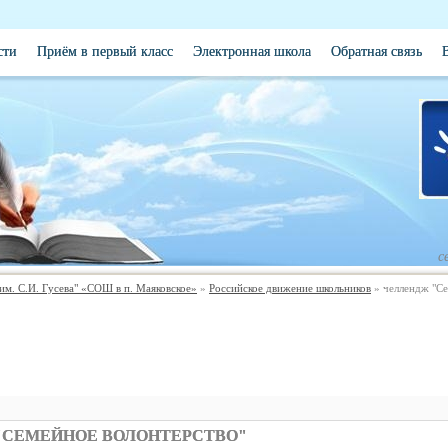
сти
Приём в первый класс
Электронная школа
Обратная связь
с
. С.И. Гусева" «СОШ в п. Маяковское»
»
Российское движение школьников
» челлендж "Се
"СЕМЕЙНОЕ ВОЛОНТЕРСТВО"