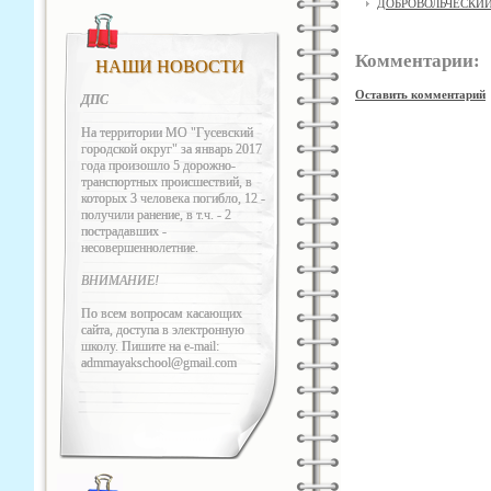
ДОБРОВОЛЬЧЕСКИЙ
Комментарии:
НАШИ НОВОСТИ
Оставить комментарий
ДПС
На территории МО "Гусевский
городской округ" за январь 2017
года произошло 5 дорожно-
транспортных происшествий, в
которых 3 человека погибло, 12 -
получили ранение, в т.ч. - 2
пострадавших -
несовершеннолетние.
ВНИМАНИЕ!
По всем вопросам касающих
сайта, доступа в электронную
школу. Пишите на e-mail:
admmayakschool@gmail.com