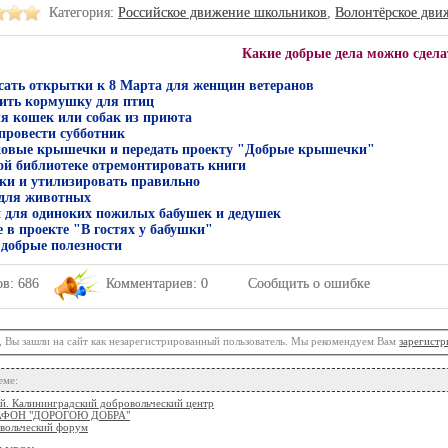
Категория:
Российское движение школьников
,
Волонтёрское дви
Какие добрые дела можно сдела
исать открытки к 8 Марта для женщин ветеранов
сить кормушку для птиц
ля кошек или собак из приюта
 провести субботник
иковые крышечки и передать проекту "Добрые крышечки"
ой библиотеке отремонтировать книги
йки и утилизировать правильно
 для животных
и для одиноких пожилых бабушек и дедушек
е в проекте "В гостях у бабушки"
 добрые полезности
в: 686
Комментариев: 0
Сообщить о ошибке
, Вы зашли на сайт как незарегистрированный пользователь. Мы рекомендуем Вам
зарегистр
еме:
й. Калининградский добровольческий центр
ФОН "ДОРОГОЮ ДОБРА"
овольческий форум