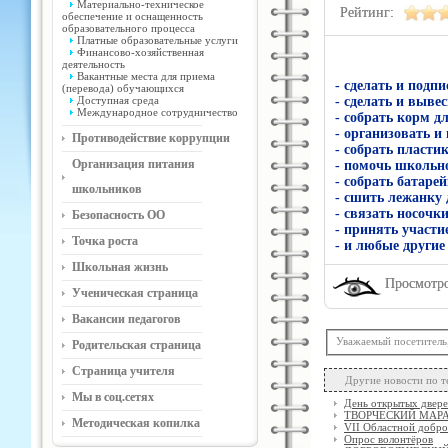
Материально-техническое
Рейтинг:
обеспечение и оснащенность
образовательного процесса
Платные образовательные услуги
Финансово-хозяйственная
деятельность
Вакантные места для приема
- сделать и подп
(перевода) обучающихся
Доступная среда
- сделать и выве
Международное сотрудничество
- собрать корм д
- организовать и
Противодействие коррупции
- собрать пласт
Организация питания
- помочь школьн
- собрать батаре
школьников
- сшить лежанку
- связать носочк
Безопасность ОО
- принять участи
Точка роста
- и любые другие
Школьная жизнь
Просмотро
Ученическая страница
Вакансии педагогов
Уважаемый посетитель
Родительская страница
Страница учителя
Другие новости по т
Мы в соц.сетях
День открытых двере
ТВОРЧЕСКИЙ МАРА
Методическая копилка
VII Областной добр
Опрос волонтёров