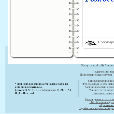
Просмотро
Официальный сайт Министе
Федеральный пор
Информационная система "
Единая коллекция ци
• При использовании материалов ссылка на
Федеральный центр инфо
источник обязательна.
Калининградский облас
Copyright ©
СОШ в п.Маяковское
© 2021. All
Министерство образ
Rights Reserved.
Школьные олимпи
Центр диагностики и к
ГБУ Калининградск
образовани
Служба по контролю и надзо