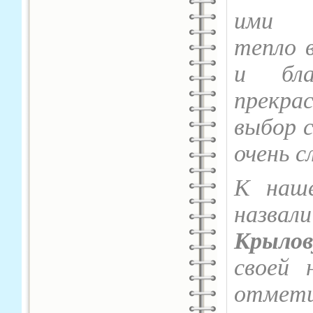
ими п
тепло 
и бла
прекра
выбор 
очень с
К наше
назвал
Крылов
своей
отмет