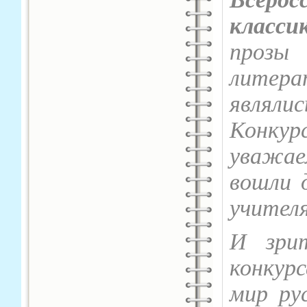
класси
прозы
литер
являл
Конку
уважа
вошли 
учител
И зри
конкурс
мир ру