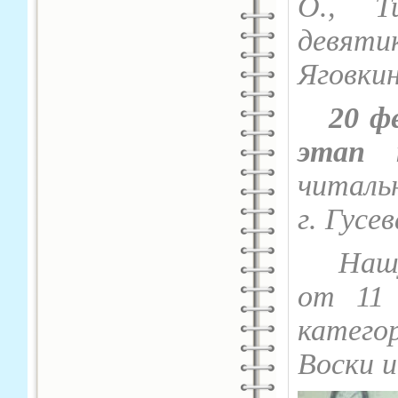
О., Т
девят
Яговкин
20 фев
этап 
читаль
г. Гусев
Нашу ш
от 11 
катего
Воски 