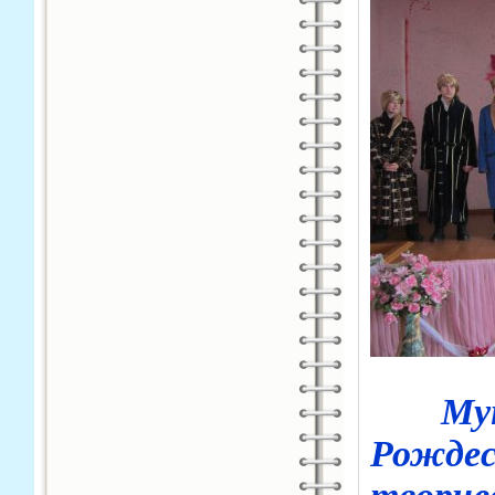
Му
Рожде