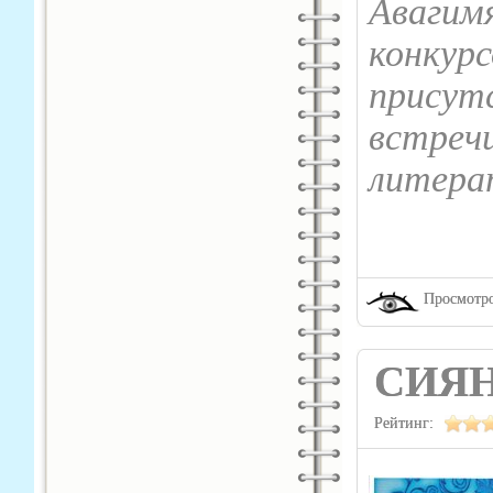
Авагим
конкур
прису
встре
литера
Просмотро
СИЯН
Рейтинг: