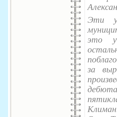
Алекса
Эти у
муницип
это у
осталь
поблаг
за выр
произ
дебюта
пятикл
Климан