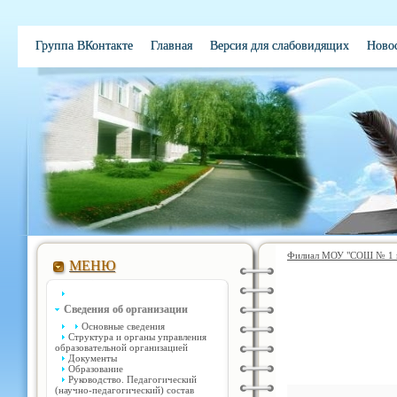
Группа ВКонтакте
Главная
Версия для слабовидящих
Ново
Электронная школа
Обратная связь
Вакансии
Контакты
Филиал МОУ "СОШ № 1 им
МЕНЮ
Сведения об организации
Основные сведения
Структура и органы управления
образовательной организацией
Документы
Образование
Руководство. Педагогический
(научно-педагогический) состав