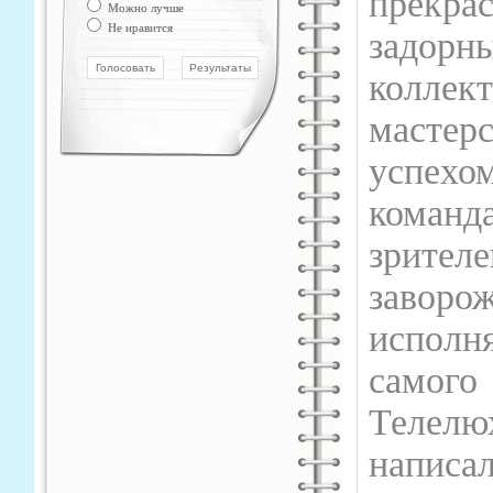
прекр
Можно лучше
Не нравится
задорн
коллек
мастер
успех
команд
зрителе
завор
испол
самого
Телелюх
написа