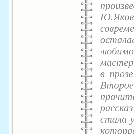
произ
Ю.Яков
соврем
остал
любимо
мастер
в прозе
Второе
прочи
расска
стала у
кото