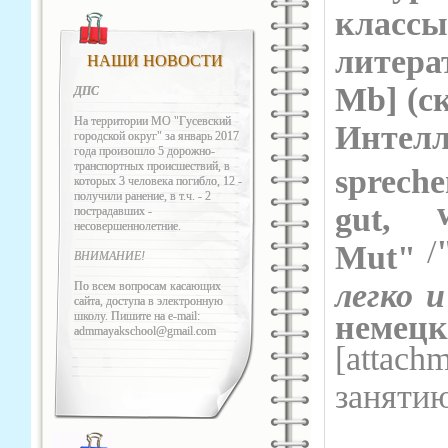
кла
литера
НАШИ НОВОСТИ
Mb] (c
ДПС
На территории МО "Гусевский
Интел
городской округ" за январь 2017
года произошло 5 дорожно-
транспортных происшествий, в
spre
которых 3 человека погибло, 12 -
получили ранение, в т.ч. - 2
gut,
пострадавших -
несовершеннолетние.
/
Mut"
ВНИМАНИЕ!
легко 
По всем вопросам касающих
сайта, доступа в электронную
школу. Пишите на e-mail:
немец
admmayakschool@gmail.com
[attach
занятию