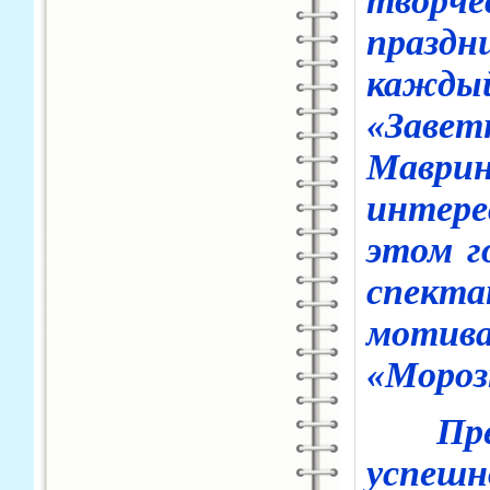
творч
празд
каждый
«Завет
Маври
интере
этом г
спект
мотив
«Мороз
Преод
успеш