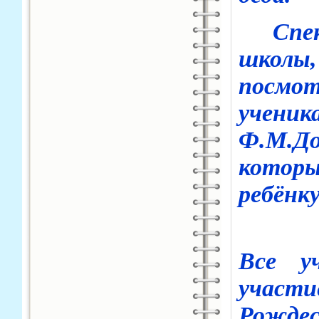
Спект
школы,
посмот
уче
Ф.М.До
котор
ребёнк
Все у
участи
Рождес