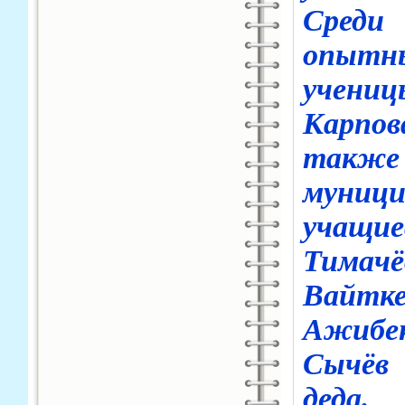
Среди
опытн
учени
Карпо
также
муници
учащи
Тимачё
Вайтк
Ажибе
Сычёв 
деда.