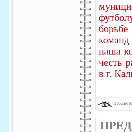
муниц
футбол
борьбе
команд
наша к
честь р
в г. Ка
Просмотро
ПРЕД