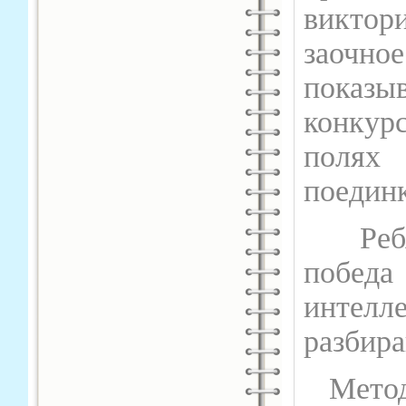
виктор
заочн
показыв
конкур
полях 
поединк
Ребята
побед
инте
разбира
Метод