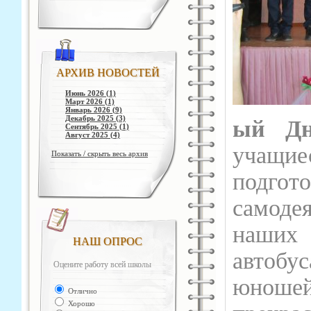
АРХИВ НОВОСТЕЙ
Июнь 2026 (1)
Март 2026 (1)
Январь 2026 (9)
Декабрь 2025 (3)
ый Дн
Сентябрь 2025 (1)
Август 2025 (4)
учащи
Показать / скрыть весь архив
подго
самоде
наших
НАШ ОПРОС
автоб
Оцените работу всей школы
юноше
Отлично
Хорошо