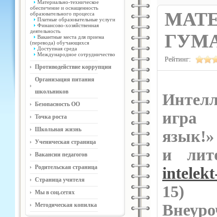
Материально-техническое
обеспечение и оснащенность
МАТ
образовательного процесса
Платные образовательные услуги
Финансово-хозяйственная
деятельность
ГУМ
Вакантные места для приема
(перевода) обучающихся
Доступная среда
Международное сотрудничество
Рейтинг:
Противодействие коррупции
Организация питания
школьников
Интелл
Безопасность ОО
игра
Точка роста
Школьная жизнь
язык!»
Ученическая страница
и лит
Вакансии педагогов
Родительская страница
intelekt
Страница учителя
15)
Мы в соц.сетях
В
неур
Методическая копилка