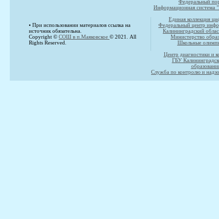
Федеральный пор
Информационная система "
Единая коллекция ци
• При использовании материалов ссылка на
Федеральный центр инфо
источник обязательна.
Калининградский облас
Copyright ©
СОШ в п.Маяковское
© 2021. All
Министерство образ
Rights Reserved.
Школьные олимпи
Центр диагностики и к
ГБУ Калининградск
образовани
Служба по контролю и надзо