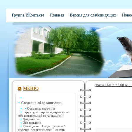
Группа ВКонтакте
Главная
Версия для слабовидящих
Ново
Электронная школа
Обратная связь
Вакансии
Контакты
Филиал МОУ "СОШ № 1 им
МЕНЮ
Сведения об организации
Основные сведения
Структура и органы управления
образовательной организацией
Документы
Образование
Руководство. Педагогический
(научно-педагогический) состав