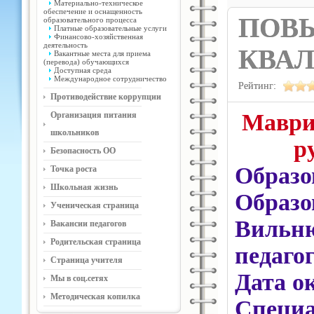
Материально-техническое
обеспечение и оснащенность
ПОВ
образовательного процесса
Платные образовательные услуги
Финансово-хозяйственная
деятельность
КВА
Вакантные места для приема
(перевода) обучающихся
Доступная среда
Международное сотрудничество
Рейтинг:
Противодействие коррупции
Маври
Организация питания
школьников
р
Безопасность ОО
Образо
Точка роста
Школьная жизнь
Образ
Ученическая страница
Виль
Вакансии педагогов
Родительская страница
педаго
Страница учителя
Дата о
Мы в соц.сетях
Методическая копилка
Специ