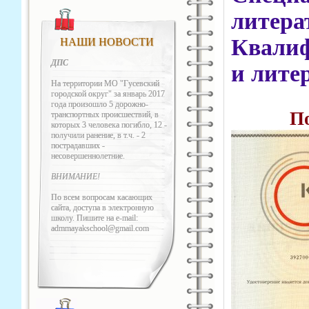
литера
Квалиф
НАШИ НОВОСТИ
ДПС
и лите
На территории МО "Гусевский
городской округ" за январь 2017
года произошло 5 дорожно-
П
транспортных происшествий, в
которых 3 человека погибло, 12 -
получили ранение, в т.ч. - 2
пострадавших -
несовершеннолетние.
ВНИМАНИЕ!
По всем вопросам касающих
сайта, доступа в электронную
школу. Пишите на e-mail:
admmayakschool@gmail.com