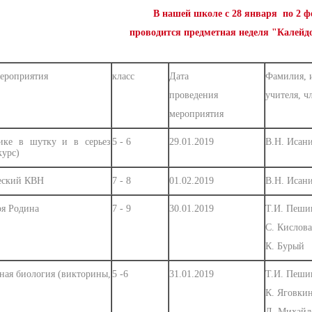
 одной строкой
,
Учителя естественно-научных дисциплин
,
Зотов Иван С
В нашей школе с 28 января по 2 ф
проводится предметная неделя "Калейд
ероприятия
класс
Дата
Фамилия, и
проведения
учителя, 
мероприятия
ике в шутку и в серьез
5 - 6
29.01.2019
В.Н. Исан
курс)
еский КВН
7 - 8
01.02.2019
В.Н. Исан
оя Родина
7 - 9
30.01.2019
Т.И. Пеши
С. Кислова
К. Бурый
ная биология (викторины,
5 -6
31.01.2019
Т.И. Пеши
К. Яговкин
Д. Михайл