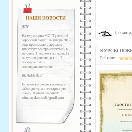
НАШИ НОВОСТИ
ДПС
Просмотро
На территории МО "Гусевский
городской округ" за январь 2017
года произошло 5 дорожно-
транспортных происшествий, в
КУРСЫ ПОВ
которых 3 человека погибло, 12 -
получили ранение, в т.ч. - 2
Рейтинг:
пострадавших -
несовершеннолетние.
ВНИМАНИЕ!
По всем вопросам касающих
сайта, доступа в электронную
школу. Пишите на e-mail:
admmayakschool@gmail.com