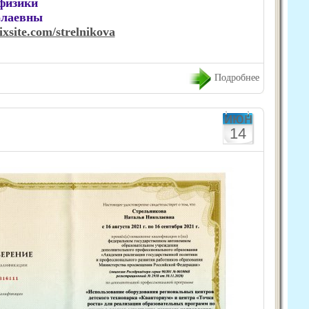
физики
олаевны
ixsite.com/strelnikova
Подробнее
июн
14