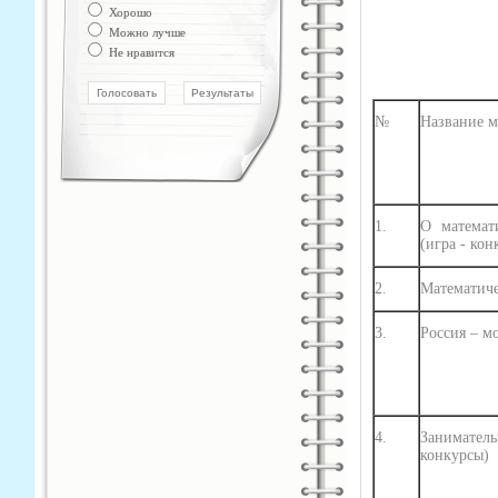
Категория:
Вести
Хорошо
Можно лучше
Не нравится
№
Название м
1.
О математ
(игра - кон
2.
Математич
3.
Россия – м
4.
Заниматель
конкурсы)