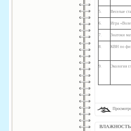
5.
Веселые ст
6.
Игра «Воле
7.
Знатоки ма
8.
КВН по фи
9.
Экология г
Просмотро
ВЛАЖНОСТЬ