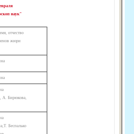
еменович
,
Стрельникова Наталья Николаевна
евраля
оскоп наук"
мя, отчество
членов жюри
ина
ина
на
, А. Бирюкова,
на
а,Т. Беспалько
ов