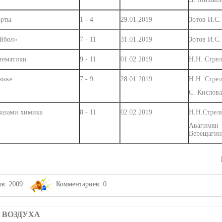
арты
1 - 4
29.01.2019
Зотов И.С.
йбол»
7 - 11
31.01.2019
Зотов И.С.
тематики
9 - 11
01.02.2019
Н.Н. Стре
зике
7 - 9
28.01.2019
Н.Н. Стрел
С. Кислова
лазами химика
8 - 11
02.02.2019
Н.Н.Стрел
Авагимя
Верещагин
в: 2009
Комментариев: 0
 ВОЗДУХА