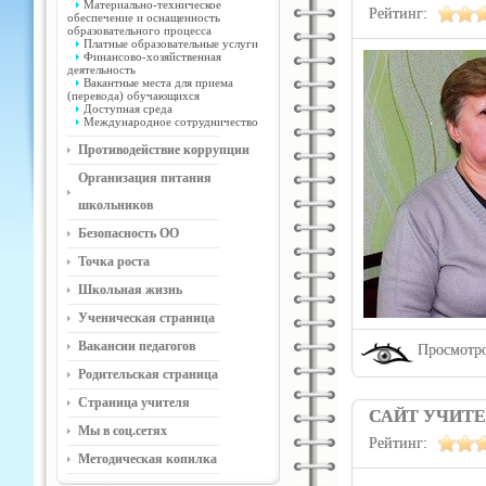
Материально-техническое
Рейтинг:
обеспечение и оснащенность
образовательного процесса
Платные образовательные услуги
Финансово-хозяйственная
деятельность
Вакантные места для приема
(перевода) обучающихся
Доступная среда
Международное сотрудничество
Противодействие коррупции
Организация питания
школьников
Безопасность ОО
Точка роста
Школьная жизнь
Ученическая страница
Вакансии педагогов
Просмотро
Родительская страница
Страница учителя
САЙТ УЧИТ
Мы в соц.сетях
Рейтинг:
Методическая копилка