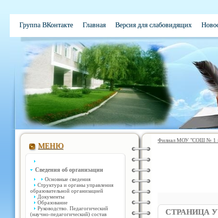
Группа ВКонтакте
Главная
Версия для слабовидящих
Ново
Филиал МОУ "СОШ № 1 им
МЕНЮ
Сведения об организации
Основные сведения
Структура и органы управления
образовательной организацией
Документы
Образование
Руководство. Педагогический
СТРАНИЦА У
(научно-педагогический) состав