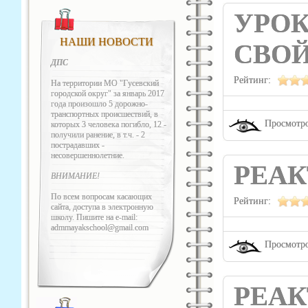
УРОК
НАШИ НОВОСТИ
СВОЙ
ДПС
Рейтинг:
На территории МО "Гусевский
городской округ" за январь 2017
года произошло 5 дорожно-
транспортных происшествий, в
Просмотро
которых 3 человека погибло, 12 -
получили ранение, в т.ч. - 2
пострадавших -
несовершеннолетние.
РЕА
ВНИМАНИЕ!
По всем вопросам касающих
Рейтинг:
сайта, доступа в электронную
школу. Пишите на e-mail:
admmayakschool@gmail.com
Просмотро
РЕА