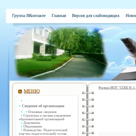
Группа ВКонтакте
Главная
Версия для слабовидящих
Ново
Электронная школа
Обратная связь
Вакансии
Контакты
Филиал МОУ "СОШ № 1 им
МЕНЮ
Сведения об организации
Основные сведения
Структура и органы управления
образовательной организацией
Документы
Образование
Руководство. Педагогический
(научно-педагогический) состав