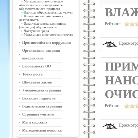
Материально-техническое
обеспечение и оснащенность
ВЛАЖ
образовательного процесса
Платные образовательные услуги
Финансово-хозяйственная
деятельность
Вакантные места для приема
Рейтинг:
(перевода) обучающихся
Доступная среда
Международное сотрудничество
Противодействие коррупции
Просмотро
Организация питания
школьников
ПРИ
Безопасность ОО
Точка роста
НАН
Школьная жизнь
ОЧИС
Ученическая страница
Вакансии педагогов
Рейтинг:
Родительская страница
Страница учителя
Мы в соц.сетях
Просмотро
Методическая копилка