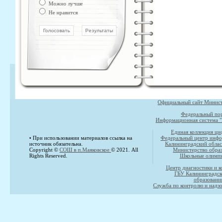
Можно лучше
Не нравится
Официальный сайт Министе
Федеральный пор
Информационная система "
Единая коллекция ци
• При использовании материалов ссылка на
Федеральный центр инфо
источник обязательна.
Калининградский облас
Copyright ©
СОШ в п.Маяковское
© 2021. All
Министерство образ
Rights Reserved.
Школьные олимпи
Центр диагностики и к
ГБУ Калининградск
образовани
Служба по контролю и надзо